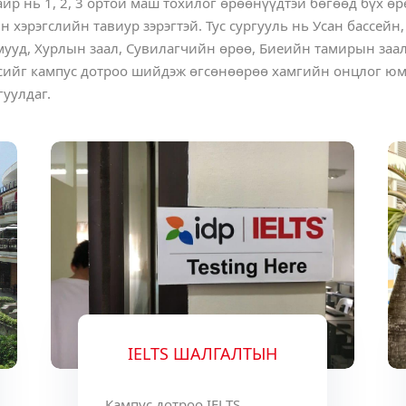
р нь 1, 2, 3 ортой маш тохилог өрөөнүүдтэй бөгөөд бүх өрө
 хэрэгслийн тавиур зэрэгтэй. Тус сургууль нь Усан бассейн
ууд, Хурлын заал, Сувилагчийн өрөө, Биеийн тамирын заал,
лсийг кампус дотроо шийдэж өгсөнөөрөө хамгийн онцлог юм
гуулдаг.
IELTS ШАЛГАЛТЫН
Кампус дотроо IELTS