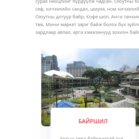
сурах нөхцлийг бүрдүүлж чадсан. Оюутны бай
сеф, хичээлийн сандал, ширээ, ном хичээлийн
Оюутны дотуур байр, Кофе шоп, Анги танхим
төв, Мини маркет зэрэг байж болох бүх зүй
зардлаар аялал, арга хэмжээнүүд зохион бай
БАЙРШИЛ
Хотын төвд байрлалтай тул