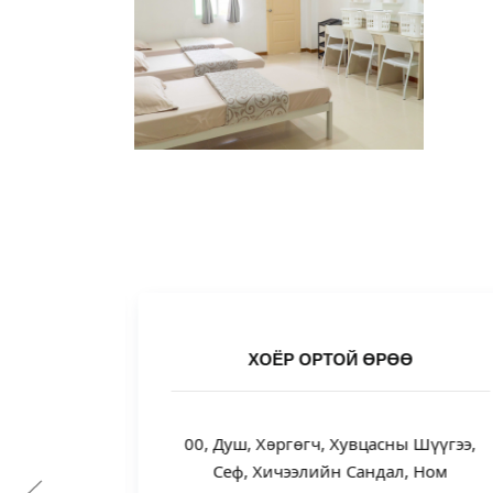
ӨРӨӨ:
ХОЁР ОРТОЙ ӨРӨӨ
, Хувцасны
00, Душ, Хөргөгч, Хувцасны Шүүгээ,
ндал, Ном
Сеф, Хичээлийн Сандал, Ном