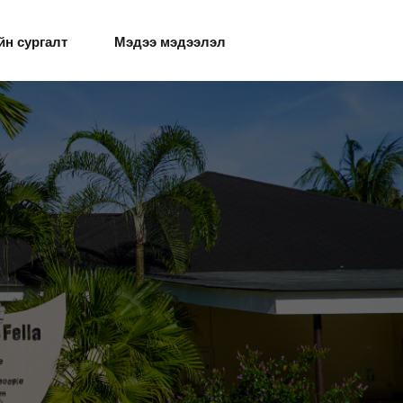
йн сургалт
Мэдээ мэдээлэл