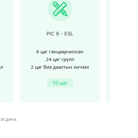
PIFT - IELTS
PIRC 
4 цаг ганцаарчилсан
4 цаг 
4 цаг грүпп
4 
эл
2 цаг бие даалтын хичээл
2 цаг би
10 цаг
агдана.