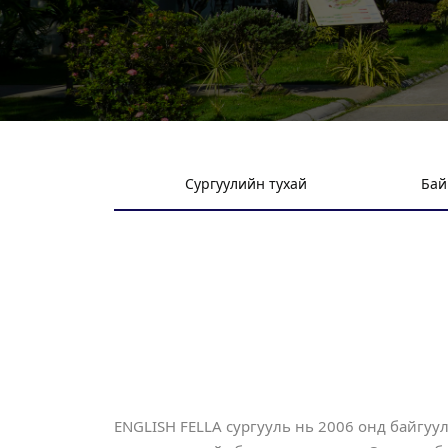
Сургуулийн тухай
Бай
ENGLISH FELLA сургууль нь 2006 онд байгуу