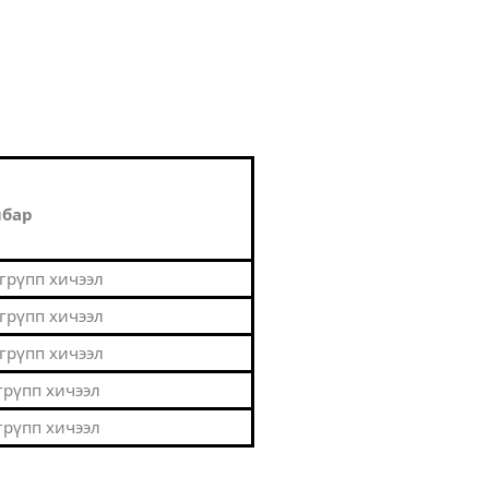
лбар
 грүпп хичээл
 грүпп хичээл
 грүпп хичээл
 грүпп хичээл
 грүпп хичээл