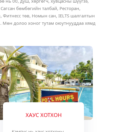
ө нь 00, душ, хөргөгч, хувцасны шүүгээ,
, Сагсан бөмбөгийн талбай, Ресторан,
 Фитнесс төв, Номын сан, IELTS шалгалтын
. Мөн долоо хоног тутам оюутнууддаа хямд
ХАУС ХОТХОН
Кампус нь хаус хотхоны