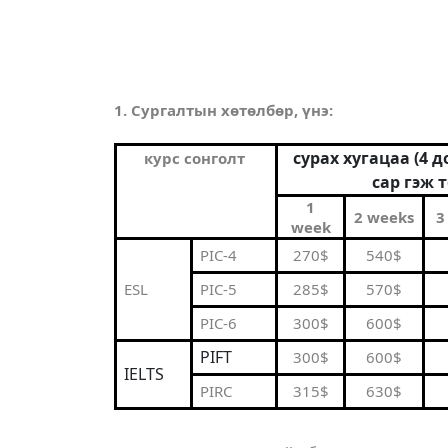
1. Сургалтын хөтөлбөр, үнэ:
сурах хугацаа (4 
курс сонголт
сар гэж 
1
2 weeks
3
week
PIC-4
270$
540$
ESL
PIC-5
285$
570$
PIC-6
300$
600$
PIFT
300$
600$
IELTS
PIRC
315$
630$