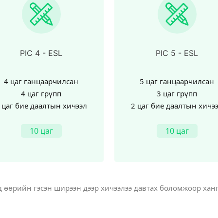
PIC 5 - ESL
PIC 6 - ESL
5 цаг ганцаарчилсан
6 цаг ганцаарчилсан
3 цаг грүпп
24 цаг грүпп
 цаг бие даалтын хичээл
2 цаг бие даалтын хичэ
10 цаг
10 цаг
өөрийн гэсэн ширээн дээр хичээлээ давтах боломжоор ханг