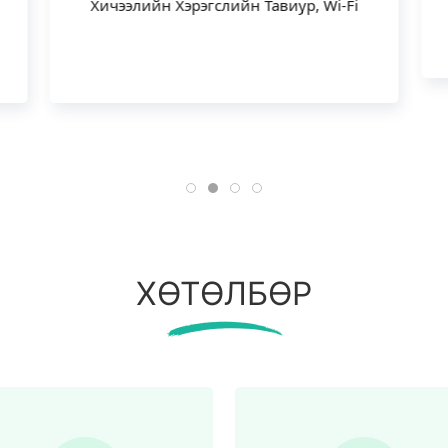
Хичээлийн Хэрэгслийн Тавиур, Wi-Fi
ХӨТӨЛБӨР