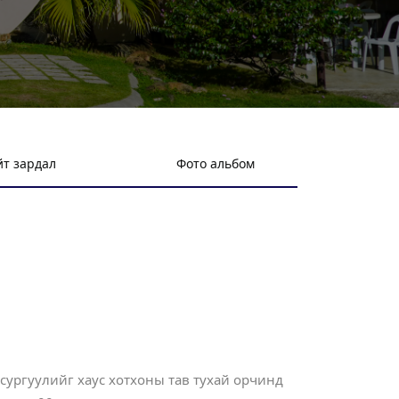
т зардал
Фото альбом
сургуулийг хаус хотхоны тав тухай орчинд