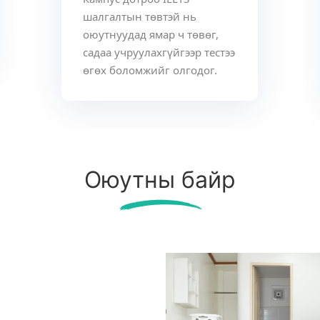
шалгалтын төвтэй нь
оюутнуудад ямар ч төвөг,
садаа учруулахгүйгээр тестээ
өгөх боломжийг олгодог.
Оюутны байр