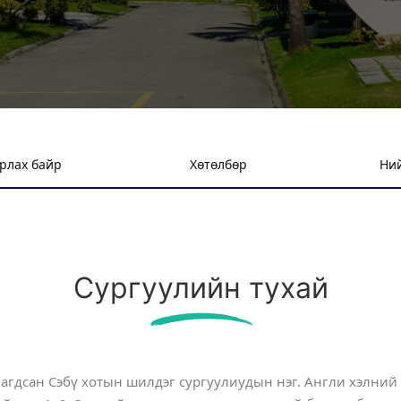
рлах байр
Хөтөлбөр
Ний
Сургуулийн тухай
лагдсан Сэбү хотын шилдэг сургуулиудын нэг. Англи хэлний 