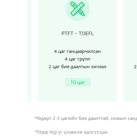
OEFL
PIC 4 - ESL
рчилсан
4 цаг ганцаарчилсан
үпп
4 цаг грүпп
ын хичээл
2 цаг бие даалтын хичээл
2
10 цаг
*Өдөрт 2-3 цагийн бие даалттай, номын санд 
*Өдөр бүр үг цээжилж шалгуулдаг.