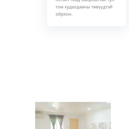
том худалдааны төвүүдтэй
ойрхон.