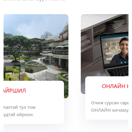
ОНЛАЙН НЭМЭЛТ СУРГАЛТ
Очиж сурсан сарын тоогоор эргэж ирээд
ОНЛАЙН хичээлд суух урамшуулалтай.