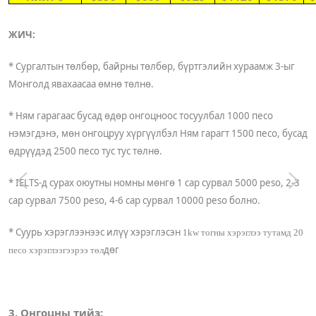
ЖИЧ:
* Сургалтын төлбөр, байрны төлбөр, бүртгэлийн хураамж 3-ыг
Монголд явахаасаа өмнө төлнө.
* Ням гарагаас бусад өдөр онгоцноос тосуулбал 1000 песо
нэмэгдэнэ, мөн онгоцруу хүргүүлбэл Ням гарагт 1500 песо, бусад
өдрүүдэд 2500 песо тус тус төлнө.
*
IELTS
-д сурах оюутны номны мөнгө 1 сар сурвал 5000
peso
,
2-3
сар сурвал 7500
peso
, 4-6 сар сурвал 10000
peso
болно.
* Суурь хэрэглээнээс илүү хэрэглэсэн
1kw тогны хэрэглээ тутамд 20
дөг
песо хэрэглээгээрээ төл
3. Онгоцны тийз: