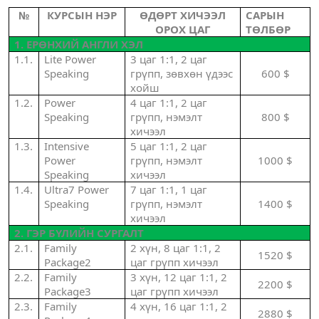
№
КУРСЫН НЭР
ӨДӨРТ ХИЧЭЭЛ
САРЫН
ОРОХ ЦАГ
ТӨЛБӨР
1. ЕРӨНХИЙ АНГЛИ ХЭЛ
1.1.
Lite Power
3 цаг 1:1, 2 цаг
Speaking
грүпп, зөвхөн үдээс
600 $
хойш
1.2.
Power
4 цаг 1:1, 2 цаг
Speaking
грүпп, нэмэлт
800 $
хичээл
1.3.
Intensive
5 цаг 1:1, 2 цаг
Power
грүпп, нэмэлт
1000 $
Speaking
хичээл
1.4.
Ultra7 Power
7 цаг 1:1, 1 цаг
Speaking
грүпп, нэмэлт
1400 $
хичээл
2. ГЭР БҮЛИЙН СУРГАЛТ
2.1.
Family
2 хүн, 8 цаг 1:1, 2
1520 $
Package2
цаг грүпп хичээл
2.2.
Family
3 хүн, 12 цаг 1:1, 2
2200 $
Package3
цаг грүпп хичээл
2.3.
Family
4 хүн, 16 цаг 1:1, 2
2880 $