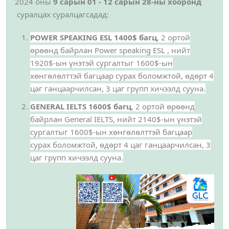
2024 оны
9 сарын 01 - 12 сарын 28-ны хооронд
суралцах суралцагсадад:
POWER SPEAKING ESL 1400$ багц
, 2 ортой
өрөөнд байрлан P
ower speaking
ESL , нийт
1920
$-ын үнэтэй сургалтыг 1600$-ын
хөнгөлөлттэй багцаар сурах боломжтой
, өдөрт 4
цаг ганцаарчилсан, 3 цаг грүпп хичээлд сууна.
GENERAL IELTS 1600$ багц
,
2 ортой өрөөнд
байрлан General
IELTS, нийт
2140$-ын үнэтэй
сургалтыг 1600$-ын хөнгөлөлттэй багцаар
сурах боломжтой
, өдөрт 4 цаг ганцаарчилсан, 3
цаг грүпп хичээлд сууна.