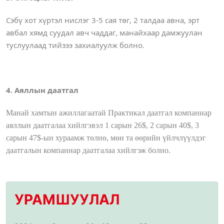
Сэбү хот хүртэл нислэг 3-5 сая төг, 2 талдаа авна, эрт
авбал хямд суудал авч чаддаг, манайхаар дамжуулан
туслуулаад тийзээ захиалуулж болно.
4. Аяллын даатгал
Манай хамтын ажиллагаатай Практикал даатгал компаниар
аяллын даатгалаа хийлгэвэл 1 сарын 26$, 2 сарын 40$, 3
сарын 47$-ын хураамж төлнө, мөн та өөрийн үйлчлүүлдэг
даатгалын компаниар даатгалаа хийлгэж болно.
УРАМШУУЛАЛ