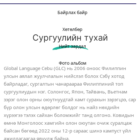
Байрлах байр
Хөтөлбөр
Сургуулийн тухай
Нийт зардал
Фото альбом
Global Language Cebu (GLC) нь 2006 оноос Филиппин
улсын аялал жуулчлалын нийслэл болох Сэбү хотод
байрладаг, сургалтын чанараараа Филиппиний топ
сургуулиудын нэг. Солонгос, Япон, Тайвань, Вьетнам
зэрэг олон орны оюутнуудтай хамт сурахын зэрэгцээ, сар
бүр олон улсын өдөрлөг болдог нь найз нөхдийн
хүрээгээ тэлэх сайхан боломжийг танд олгоно. Ковидын
өмнө Монголоос хамгийн олон оюутан очиж суралцаж
байсан бөгөөд 2022 оны 12-р сараас шинэ кампуст үйл
ажиллагаагаа явуулж байна.