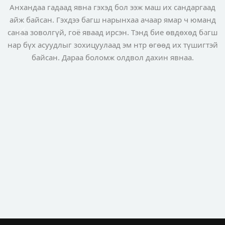
Анхандаа гадаад явна гэхэд бол ээж маш их сандаргаад
.
айж байсан. Гэхдээ багш нарынхаа ачаар ямар ч юманд
санаа зоволгүй, гоё яваад ирсэн. Тэнд бие өвдөхөд багш
нар бүх асуудлыг зохицуулаад эм нтр өгөөд их түшигтэй
о
й
байсан. Дараа боломж олдвол дахин явнаа.
ц