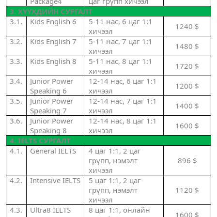
Package4
цаг грүпп хичээл
3. ХҮҮХДИЙН СУРГАЛТ
3.1.
Kids English 6
5-11 нас, 6 цаг
1:1
1240 $
хичээл
3.2.
Kids English 7
5-11 нас, 7 цаг
1:1
1480 $
хичээл
3.3.
Kids English 8
5-11 нас, 8 цаг
1:1
1720 $
хичээл
3.4.
Junior Power
12-14 нас, 6 цаг
1:1
1200 $
Speaking 6
хичээл
3.5.
Junior Power
12-14 нас, 7 цаг
1:1
1400 $
Speaking 7
хичээл
3.6.
Junior Power
12-14 нас, 8 цаг
1:1
1600 $
Speaking 8
хичээл
4.
IELTS
СУРГАЛТ
4.1.
General IELTS
4 цаг 1:1, 2 цаг
грүпп, нэмэлт
896 $
хичээл
4.2.
Intensive IELTS
5 цаг 1:1, 2 цаг
грүпп, нэмэлт
1120 $
хичээл
4.3.
Ultra8 IELTS
8 цаг 1:1, онлайн
1600 $