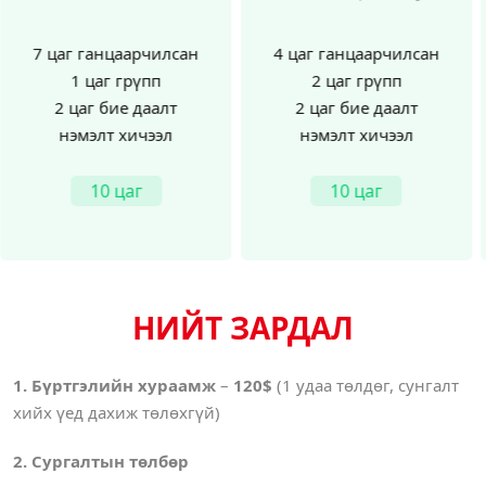
4 цаг ганцаарчилсан
5 цаг ганцаарчилсан
2 цаг грүпп
2 цаг грүпп
2 цаг бие даалт
2 цаг бие даалт
нэмэлт хичээл
нэмэлт хичээл
10 цаг
10 цаг
НИЙТ ЗАРДАЛ
1.
Бүртгэлийн хураамж
–
120
$
(1
удаа төлдөг, сунгалт
хийх үед дахиж төлөхгүй
)
2
. Сургалтын төлбөр