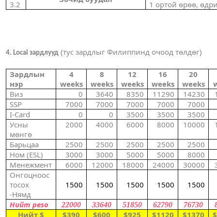
3.2
1 ортой өрөө, өдр
(тус зардлыг Филиппинд очоод төлдөг)
4. Local зардлууд
Зардлын
4
8
12
16
20
нэр
weeks
weeks
weeks
weeks
weeks
Виз
0
3640
8350
11290
14230
SSP
70
00
70
00
70
00
70
00
70
00
I-Card
0
0
3
5
00
3
5
00
3
5
00
Усны
2000
4000
6000
8000
10000
мөнгө
Барьцаа
2500
2500
2500
2500
2500
Ном
(ESL)
3000
3000
5000
5000
8000
Менежмент
6000
12000
18000
24000
30000
Онгоцноос
тосох
1500
1500
1500
1500
1500
-
Нямд
Нийт
peso
22000
33640
51850
62790
76730
Нийт
$
$
3
9
0
$
600
$
925
$
1120
$
1370
$