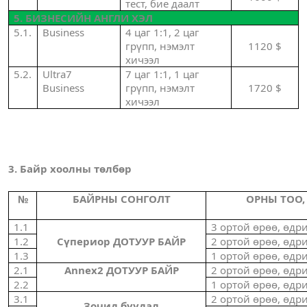
тест, бие даалт
5. БИЗНЕСИЙН АНГЛИ ХЭЛ
5.1.
Business
4 цаг 1:1, 2 цаг
грүпп, нэмэлт
1120 $
хичээл
5.2.
Ultra7
7 цаг 1:1, 1 цаг
Business
грүпп, нэмэлт
1720 $
хичээл
3. Байр хоолны төлбөр
№
БАЙРНЫ СОНГОЛТ
ОРНЫ ТОО,
1.1
3 ортой өрөө, өдр
1.2
Сүпериор ДОТУУР БАЙР
2 ортой өрөө, өдр
1.3
1 ортой өрөө, өдр
2.1
Annex2
ДОТУУР БАЙР
2 ортой өрөө, өдр
2.2
1 ортой өрөө, өдр
3
.1
2 ортой өрөө, өдр
Зочид буудал