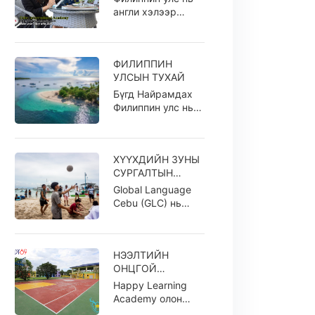
ЁСТОЙ ВЭ?
англи хэлээр
ярьдаг дэлхийн 3
дахь том орон юм.
Хүн амын
ФИЛИППИН
дийлэнх...
УЛСЫН ТУХАЙ
Бүгд Найрамдах
Филиппин улс нь
300,000 хавтгай
дөрвөлжин газар
нутагтай Зүүн Ө...
ХҮҮХДИЙН ЗУНЫ
СУРГАЛТЫН
БҮРТГЭЛ
Global Language
ЭХЭЛЛЭЭ
Cebu (GLC) нь
Филиппин улсын
аялал жуулчлалын
нийслэл болох
НЭЭЛТИЙН
Сэбү...
ОНЦГОЙ
УРАМШУУЛАЛ -
Happy Learning
сарын 600$
Academy олон
хөнгөлөлт
улсын англи