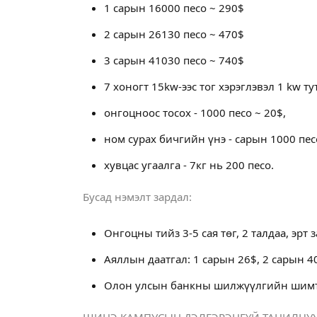
1 сарын 16000 песо ~ 290$
2 сарын 26130 песо ~ 470$
3 сарын 41030 песо ~ 740$
7 хоногт 15kw-ээс тог хэрэглэвэл 1 kw т
онгоцноос тосох - 1000 песо ~ 20$,
ном сурах бичгийн үнэ - сарын 1000 пес
хувцас угаалга - 7кг нь 200 песо.
Бусад нэмэлт зардал:
Онгоцны тийз 3-5 сая төг, 2 талдаа, эрт 
Аяллын даатгал: 1 сарын 26$, 2 сарын 4
Олон улсын банкны шилжүүлгийн шимтг
ШИНЭ КАМПУСЫН ДЭЛГЭРЭНГҮЙ ТАНИЛЦУ