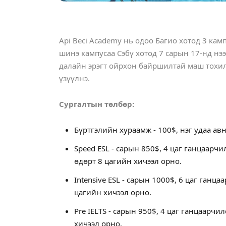
Api Beci Academy нь одоо Багио хотод 3 кам
шинэ кампусаа Сэбү хотод 7 сарын 17-нд нээ
далайн эрэгт ойрхон байршилтай маш тохил
үзүүлнэ.
Сургалтын төлбөр:
Бүртгэлийн хураамж - 100$, нэг удаа авн
Speed ESL - сарын 850$, 4 цаг ганцаарчил
өдөрт 8 цагийн хичээл орно.
Intensive ESL - сарын 1000$, 6 цаг ганца
цагийн хичээл орно.
Pre IELTS - сарын 950$, 4 цаг ганцаарчил
хичээл орно.