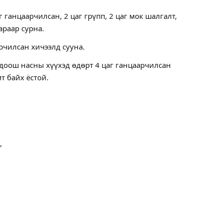
г ганцаарчилсан, 2 цаг грүпп, 2 цаг мок шалгалт,
араар сурна.
арчилсан хичээлд сууна.
 доош насны хүүхэд өдөрт 4 цаг ганцаарчилсан
т байх ёстой.
,