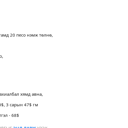
утамд 20 песо нэмж төлнө,
о,
захиалбал хямд авна,
0$, 3 сарын 47$ гм
эл - 68$
УЛГЫГ
ЭНД ДАРЖ
ҮЗЭХ