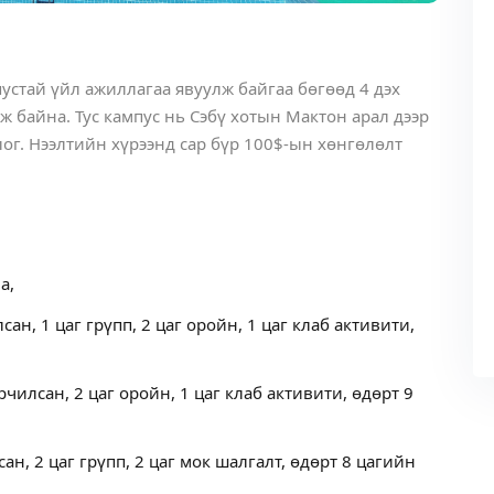
пустай үйл ажиллагаа явуулж байгаа бөгөөд 4 дэх
ж байна. Тус кампус нь Сэбү хотын Мактон арал дээр
ог. Нээлтийн хүрээнд сар бүр 100$-ын хөнгөлөлт
а,
сан, 1 цаг грүпп, 2 цаг оройн, 1 цаг клаб активити,
арчилсан, 2 цаг оройн, 1 цаг клаб активити, өдөрт 9
сан, 2 цаг грүпп, 2 цаг мок шалгалт, өдөрт 8 цагийн