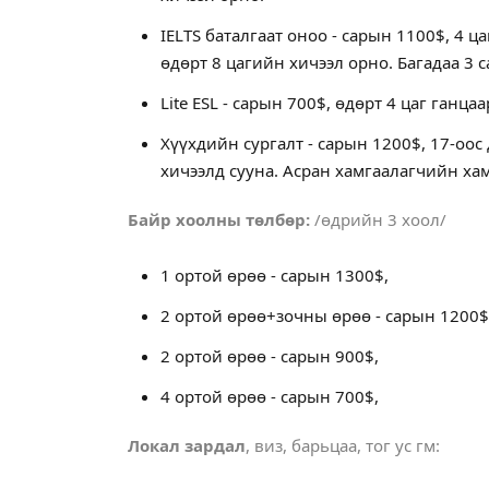
IELTS баталгаат оноо - сарын 1100$, 4 ца
өдөрт 8 цагийн хичээл орно. Багадаа 3 с
Lite ESL - сарын 700$, өдөрт 4 цаг ганца
Хүүхдийн сургалт - сарын 1200$, 17-оос
хичээлд сууна. Асран хамгаалагчийн хам
Байр хоолны төлбөр:
/өдрийн 3 хоол/
1 ортой өрөө - сарын 1300$,
2 ортой өрөө+зочны өрөө - сарын 1200$
2 ортой өрөө - сарын 900$,
4 ортой өрөө - сарын 700$,
Локал зардал
, виз, барьцаа, тог ус гм: