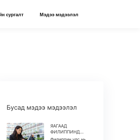
йн сургалт
Мэдээ мэдээлэл
Бусад мэдээ мэдээлэл
ЯАГААД
ФИЛИППИНД
АНГЛИ ХЭЛ СУРАХ
Филиппин улс нь