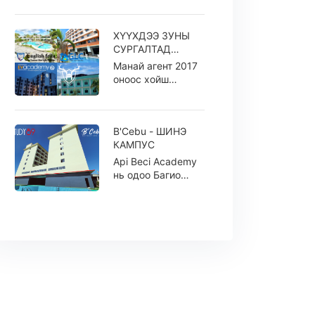
хэлний сургууль
2023 оны 3 сарын
ХҮҮХДЭЭ ЗУНЫ
6-нд нэ...
СУРГАЛТАД
БҮРТГЭЛЭЭРЭЙ
Манай агент 2017
оноос хойш
Филиппин улсын
топ сургуулиудтай
ажиллаж байгаа
B'Cebu - ШИНЭ
бөгө...
КАМПУС
Api Beci Academy
нь одоо Багио
хотод 3 кампустай
үйл ажиллагаа
явуулж байгаа
бөг...